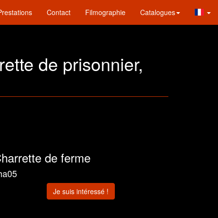
Prestations
Contact
Filmographie
Catalogues
rette de prisonnier,
harrette de ferme
ha05
Je suis intéressé !