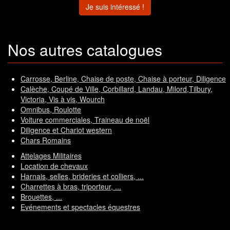
Je suis intéressé !
Nos autres catalogues
Carrosse, Berline, Chaise de poste, Chaise à porteur, Diligence
Calèche, Coupé de Ville, Corbillard, Landau, Milord,Tilbury,
Victoria, Vis à vis, Wourch
Omnibus, Roulotte
Voiture commerciales, Traineau de noël
Diligence et Chariot western
Chars Romains
Attelages Militaires
Location de chevaux
Harnais, selles, brideries et colliers, ...
Charrettes à bras, triporteur, ...
Brouettes, ...
Evénements et spectacles équestres