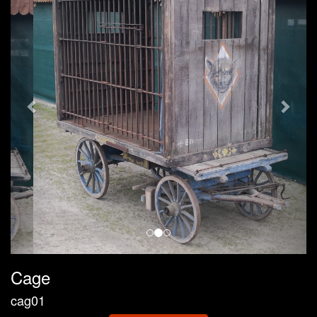
Cage
cag01