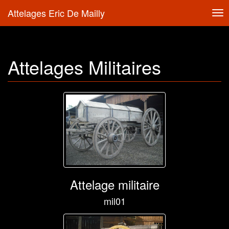
Attelages Eric De Mailly
Tog
nav
Attelages Militaires
Attelage militaire
mil01