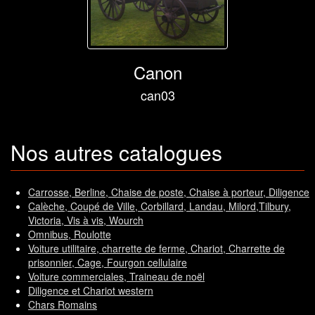
Canon
can03
Nos autres catalogues
Carrosse, Berline, Chaise de poste, Chaise à porteur, Diligence
Calèche, Coupé de Ville, Corbillard, Landau, Milord,Tilbury,
Victoria, Vis à vis, Wourch
Omnibus, Roulotte
Voiture utilitaire, charrette de ferme, Chariot, Charrette de
prisonnier, Cage, Fourgon cellulaire
Voiture commerciales, Traineau de noël
Diligence et Chariot western
Chars Romains