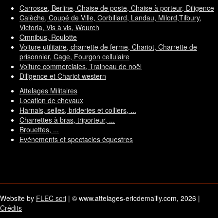
Carrosse, Berline, Chaise de poste, Chaise à porteur, Diligence
Calèche, Coupé de Ville, Corbillard, Landau, Milord,Tilbury,
Victoria, Vis à vis, Wourch
Omnibus, Roulotte
Voiture utilitaire, charrette de ferme, Chariot, Charrette de
prisonnier, Cage, Fourgon cellulaire
Voiture commerciales, Traineau de noël
Diligence et Chariot western
Attelages Militaires
Location de chevaux
Harnais, selles, brideries et colliers, ...
Charrettes à bras, triporteur, ...
Brouettes, ...
Evénements et spectacles équestres
Website by
FLEC scri
| © www.attelages-ericdemailly.com, 2026 |
Crédits