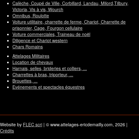
Calèche, Coupé de Ville, Corbillard, Landau, Milord,Tilbury,
Victoria, Vis à vis, Wourch
Omnibus, Roulotte
Voiture utilitaire, charrette de ferme, Chariot, Charrette de
prisonnier, Cage, Fourgon cellulaire
Voiture commerciales, Traineau de noël
Diligence et Chariot western
Chars Romains
Attelages Militaires
Location de chevaux
Harnais, selles, brideries et colliers, ...
Charrettes à bras, triporteur, ...
Brouettes, ...
Evénements et spectacles équestres
Website by
FLEC scri
| © www.attelages-ericdemailly.com, 2026 |
Crédits