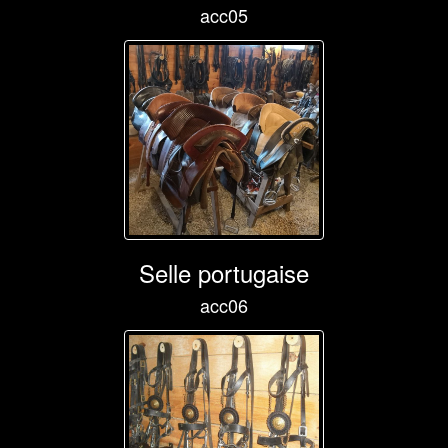
acc05
Selle portugaise
acc06