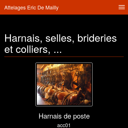
Attelages Eric De Mailly
Tog
nav
Harnais, selles, brideries
et colliers, ...
Harnais de poste
acc01