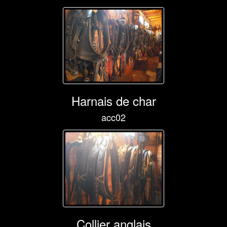
Harnais de char
acc02
Collier anglais