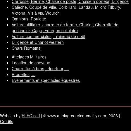
Carrosse, Berline, Chaise de poste, Chaise à porteur, Diligence
Calèche, Coupé de Ville, Corbillard, Landau, Milord,Tilbury,
Victoria, Vis à vis, Wourch
Omnibus, Roulotte
Voiture utilitaire, charrette de ferme, Chariot, Charrette de
prisonnier, Cage, Fourgon cellulaire
Voiture commerciales, Traineau de noël
Diligence et Chariot western
Chars Romains
Attelages Militaires
Location de chevaux
Charrettes à bras, triporteur, ...
Brouettes, ...
Evénements et spectacles équestres
Website by
FLEC scri
| © www.attelages-ericdemailly.com, 2026 |
Crédits