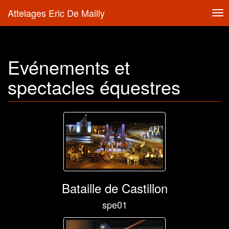
Attelages Eric De Mailly
Tog
nav
Evénements et
spectacles équestres
Bataille de Castillon
spe01